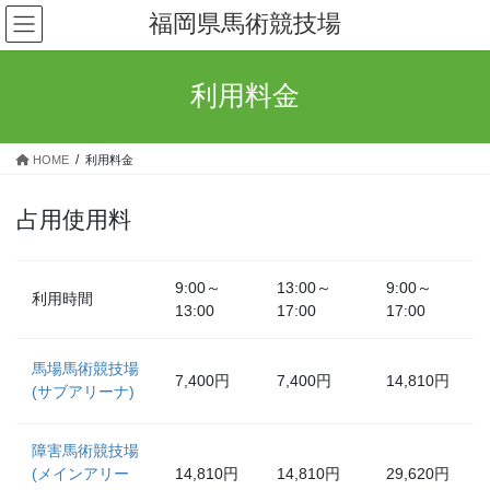
コ
ナ
福岡県馬術競技場
ン
ビ
テ
ゲ
ン
ー
利用料金
ツ
シ
へ
ョ
ス
ン
HOME
利用料金
キ
に
ッ
移
占用使用料
プ
動
9:00～
13:00～
9:00～
利用時間
13:00
17:00
17:00
馬場馬術競技場
7,400円
7,400円
14,810円
(サブアリーナ)
障害馬術競技場
(メインアリー
14,810円
14,810円
29,620円